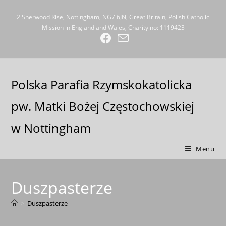
2 Sherwood Rise, Nottingham, NG7 6JN, Great Britain, Polish Catholic
Mission in England and Wales, Charity no: 1119423
Polska Parafia Rzymskokatolicka
pw. Matki Bożej Częstochowskiej
w Nottingham
Menu
Duszpasterze
>
Duszpasterze