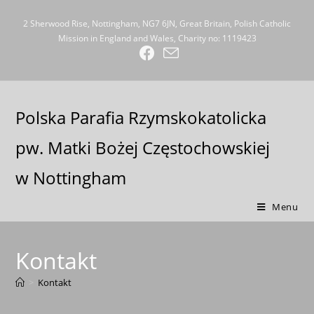
2 Sherwood Rise, Nottingham, NG7 6JN, Great Britain, Polish Catholic
Mission in England and Wales, Charity no: 1119423
Polska Parafia Rzymskokatolicka
pw. Matki Bożej Częstochowskiej
w Nottingham
Menu
Kontakt
>
Kontakt