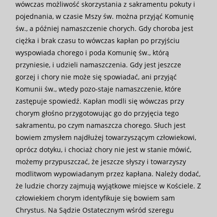
wówczas możliwość skorzystania z sakramentu pokuty i
pojednania, w czasie Mszy św. można przyjąć Komunię
św., a później namaszczenie chorych. Gdy choroba jest
ciężka i brak czasu to wówczas kapłan po przyjściu
wyspowiada chorego i poda Komunię św., którą
przyniesie, i udzieli namaszczenia. Gdy jest jeszcze
gorzej i chory nie może się spowiadać, ani przyjąć
Komunii św., wtedy pozo-staje namaszczenie, które
zastępuje spowiedź. Kapłan modli się wówczas przy
chorym głośno przygotowując go do przyjęcia tego
sakramentu, po czym namaszcza chorego. Słuch jest
bowiem zmysłem najdłużej towarzyszącym człowiekowi,
oprócz dotyku, i chociaż chory nie jest w stanie mówić,
możemy przypuszczać, że jeszcze słyszy i towarzyszy
modlitwom wypowiadanym przez kapłana. Należy dodać,
że ludzie chorzy zajmują wyjątkowe miejsce w Kościele. Z
człowiekiem chorym identyfikuje się bowiem sam
Chrystus. Na Sądzie Ostatecznym wśród szeregu