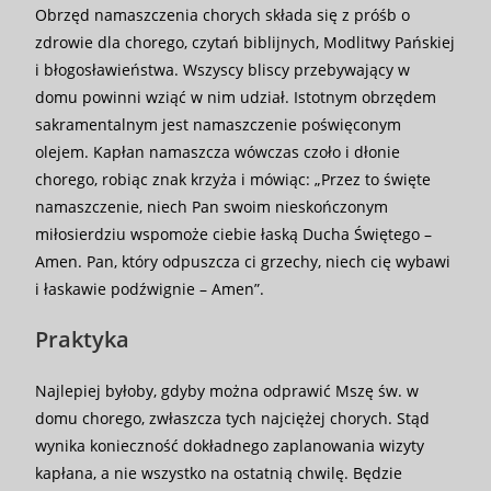
Obrzęd namaszczenia chorych składa się z próśb o
zdrowie dla chorego, czytań biblijnych, Modlitwy Pańskiej
i błogosławieństwa. Wszyscy bliscy przebywający w
domu powinni wziąć w nim udział. Istotnym obrzędem
sakramentalnym jest namaszczenie poświęconym
olejem. Kapłan namaszcza wówczas czoło i dłonie
chorego, robiąc znak krzyża i mówiąc: „Przez to święte
namaszczenie, niech Pan swoim nieskończonym
miłosierdziu wspomoże ciebie łaską Ducha Świętego –
Amen. Pan, który odpuszcza ci grzechy, niech cię wybawi
i łaskawie podźwignie – Amen”.
Praktyka
Najlepiej byłoby, gdyby można odprawić Mszę św. w
domu chorego, zwłaszcza tych najciężej chorych. Stąd
wynika konieczność dokładnego zaplanowania wizyty
kapłana, a nie wszystko na ostatnią chwilę. Będzie