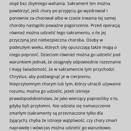
osąd bez zbytniego wahania. Sakrament ten można
powtórzyć, jeśli chory po przyjęciu go wyzdrowiał i
ponownie za-chorował albo w czasie trwania tej samej
choroby nastąpiło poważne pogorszenie. Przed operacją
również można udzielić tego sakramentu, o ile jej
przyczyną jest niebezpieczna choroba. Osoby w
podeszłym wieku, których siły opuszczają także mogą o
niego poprosić. Dzieciom również można go udzielić pod
warunkiem jednak, że osiągnęły odpowiednie rozeznanie
i mają świadomość, że w sakramencie tym przychodzi
Chrystus, aby podźwignąć je w cierpieniu.
Nieprzytomnym chorym lub tym, którzy utracili używanie
rozumu, można go udzielić, jeżeli istnieje
prawdopodobieństwo, że jako wierzący poprosiliby o to,
gdyby byli przytomni. Nie udziela się namaszczenie
zmarłym (sakramenty są przeznaczone tylko dla
żyjących), chyba że istnieje wątpliwość, czy chory zmarł
naprawdę i wówczas można udzielić go warunkowo.