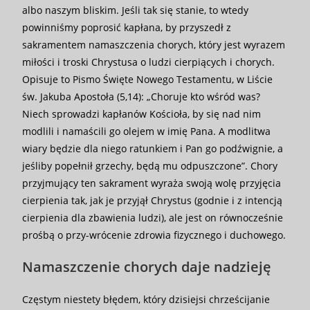
albo naszym bliskim. Jeśli tak się stanie, to wtedy
powinniśmy poprosić kapłana, by przyszedł z
sakramentem namaszczenia chorych, który jest wyrazem
miłości i troski Chrystusa o ludzi cierpiących i chorych.
Opisuje to Pismo Święte Nowego Testamentu, w Liście
św. Jakuba Apostoła (5,14): „Choruje kto wśród was?
Niech sprowadzi kapłanów Kościoła, by się nad nim
modlili i namaścili go olejem w imię Pana. A modlitwa
wiary będzie dla niego ratunkiem i Pan go podźwignie, a
jeśliby popełnił grzechy, będą mu odpuszczone”. Chory
przyjmujący ten sakrament wyraża swoją wolę przyjęcia
cierpienia tak, jak je przyjął Chrystus (godnie i z intencją
cierpienia dla zbawienia ludzi), ale jest on równocześnie
prośbą o przy-wrócenie zdrowia fizycznego i duchowego.
Namaszczenie chorych daje nadzieję
Częstym niestety błędem, który dzisiejsi chrześcijanie