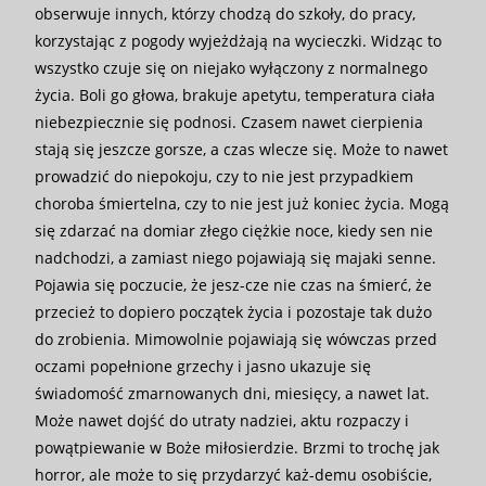
obserwuje innych, którzy chodzą do szkoły, do pracy,
korzystając z pogody wyjeżdżają na wycieczki. Widząc to
wszystko czuje się on niejako wyłączony z normalnego
życia. Boli go głowa, brakuje apetytu, temperatura ciała
niebezpiecznie się podnosi. Czasem nawet cierpienia
stają się jeszcze gorsze, a czas wlecze się. Może to nawet
prowadzić do niepokoju, czy to nie jest przypadkiem
choroba śmiertelna, czy to nie jest już koniec życia. Mogą
się zdarzać na domiar złego ciężkie noce, kiedy sen nie
nadchodzi, a zamiast niego pojawiają się majaki senne.
Pojawia się poczucie, że jesz-cze nie czas na śmierć, że
przecież to dopiero początek życia i pozostaje tak dużo
do zrobienia. Mimowolnie pojawiają się wówczas przed
oczami popełnione grzechy i jasno ukazuje się
świadomość zmarnowanych dni, miesięcy, a nawet lat.
Może nawet dojść do utraty nadziei, aktu rozpaczy i
powątpiewanie w Boże miłosierdzie. Brzmi to trochę jak
horror, ale może to się przydarzyć każ-demu osobiście,