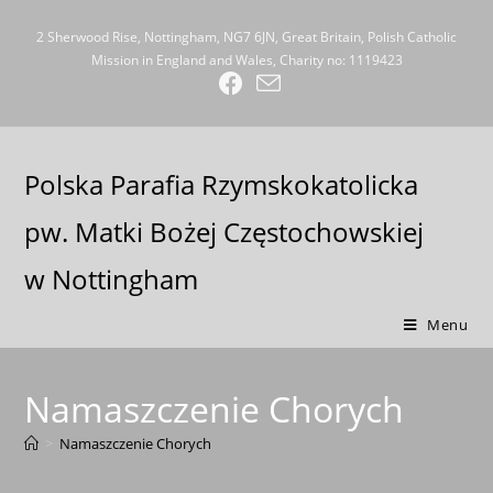
2 Sherwood Rise, Nottingham, NG7 6JN, Great Britain, Polish Catholic
Mission in England and Wales, Charity no: 1119423
Polska Parafia Rzymskokatolicka
pw. Matki Bożej Częstochowskiej
w Nottingham
Menu
Namaszczenie Chorych
>
Namaszczenie Chorych