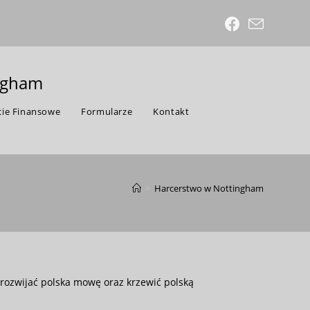
ingham
ie Finansowe
Formularze
Kontakt
>
Harcerstwo w Nottingham
 rozwijać polska mowę oraz krzewić polską