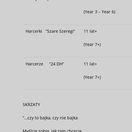
(Year 3 – Year 6)
Harcerki “Szare Szeregi”
11 lat+
(Year 7+)
Harcerze “24 DH”
11 lat+
(Year 7+)
SKRZATY
“…czy to bajka, czy nie bajka
Myślcie sobie, jak tam chcecie.