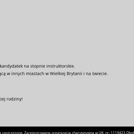
andydatek na stopnie instruktorskie.
cą w innych miastach w Wielkiej Brytanii i na świecie.
ej rodziny!
 zastrzeżone. Zarejestrowana organizacja charytatywna w UK, nr: 1119423 Obsł