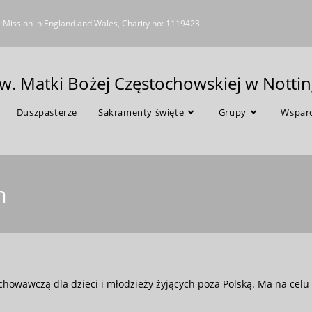
c Mission in England and Wales, Charity no: 1119423
pw. Matki Bożej Częstochowskiej w Nott
Duszpasterze
Sakramenty święte
Grupy
Wsparc
m
chowawczą dla dzieci i młodzieży żyjących poza Polską. Ma na celu