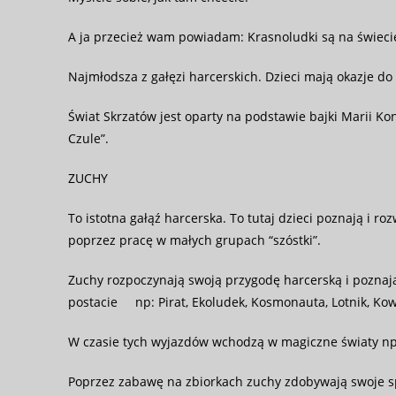
A ja przecież wam powiadam: Krasnoludki są na świeci
Najmłodsza z gałęzi harcerskich. Dzieci mają okazje do
Świat Skrzatów jest oparty na podstawie bajki Marii Ko
Czule”.
ZUCHY
To istotna gałąź harcerska. To tutaj dzieci poznają i r
poprzez pracę w małych grupach “szóstki”.
Zuchy rozpoczynają swoją przygodę harcerską i poznają 
postacie np: Pirat, Ekoludek, Kosmonauta, Lotnik, Ko
W czasie tych wyjazdów wchodzą w magiczne światy np.
Poprzez zabawę na zbiorkach zuchy zdobywają swoje sp