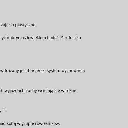
zajęcia plastyczne.
k być dobrym człowiekiem i mieć “Serduszko
 Tu wdrażany jest harcerski system wychowania
ich wyjazdach zuchy wcielają się w rożne
śli.
nad sobą w grupie rówieśników.