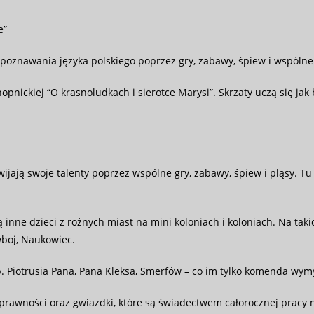
e”
 poznawania języka polskiego poprzez gry, zabawy, śpiew i wspólne 
nopnickiej “O krasnoludkach i sierotce Marysi”. Skrzaty uczą się ja
ozwijają swoje talenty poprzez wspólne gry, zabawy, śpiew i pląsy.
inne dzieci z rożnych miast na mini koloniach i koloniach. Na tak
wboj, Naukowiec.
 Piotrusia Pana, Pana Kleksa, Smerfów – co im tylko komenda wymy
rawności oraz gwiazdki, które są świadectwem całorocznej pracy 