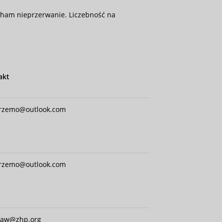
ingham nieprzerwanie. Liczebność na
akt
przemo@outlook.com
przemo@outlook.com
law@zhp.org