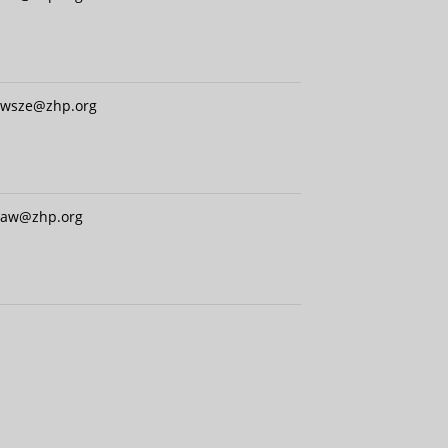
wsze@zhp.org
law@zhp.org