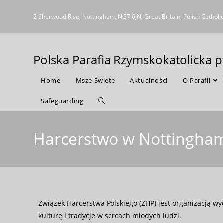
2 Sherwood Rise, Nottingham, NG7 6JN, Great Britain, Polish Catholi
Polska Parafia Rzymskokatolicka 
Home
Msze Święte
Aktualności
O Parafii
Safeguarding
Harcerstwo w Nottingha
Związek Harcerstwa Polskiego
(ZHP) jest organizacją wy
kulturę i tradycje w sercach młodych ludzi.