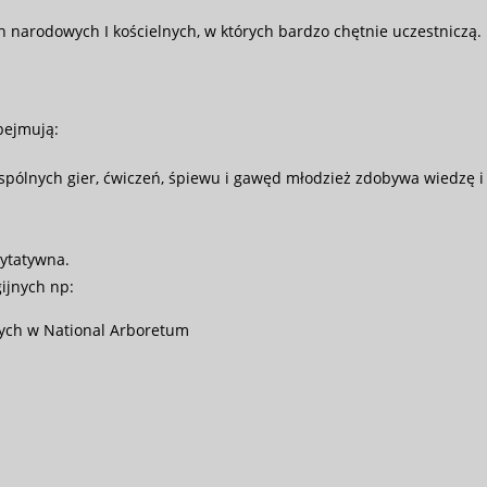
 narodowych I kościelnych, w których bardzo chętnie uczestniczą.
bejmują:
spólnych gier, ćwiczeń, śpiewu i gawęd młodzież zdobywa wiedzę i
rytatywna.
ijnych np:
nych w National Arboretum