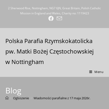
2 Sherwood Rise, Nottingham, NG7 6JN, Great Britain, Polish Catholic
Mission in England and Wales, Charity no: 1119423
Polska Parafia Rzymskokatolicka
pw. Matki Bożej Częstochowskiej
w Nottingham
Menu
Blog
>
Ogloszenie
>
Wiadomości parafialne z 17 maja 2026r.