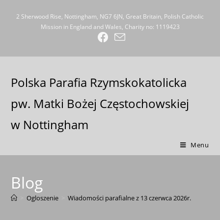
2 Sherwood Rise, Nottingham, NG7 6JN, Great Britain, Polish Catholic
Mission in England and Wales, Charity no: 1119423
Polska Parafia Rzymskokatolicka
pw. Matki Bożej Częstochowskiej
w Nottingham
Menu
Blog
>
Ogloszenie
>
Wiadomości parafialne z 13 czerwca 2026r.